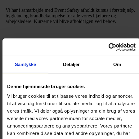
Vi har i samarbejde med Event Safety afholdt kursus i førstehjælp,
hygiejne og brandbekæmpelse for alle vores hjælpere og
arbejdsledere. Kurserne vil blive afholdt igen ved behov.
Meddelelser
Er du arbejdsleder eller hjælper i BPA Nord, tilbyder vi gratis
vaccine mod influenza og covid. Se i din Planday indbakke for flere
Samtykke
Detaljer
Om
informationer.
Generalforsamling 2026
Denne hjemmeside bruger cookies
Tirsdag den 10. juni kl. 15.00 til 17.30 ca. Dagsordenen er iht vores
Vi bruger cookies til at tilpasse vores indhold og annoncer,
vedtægter.
til at vise dig funktioner til sociale medier og til at analysere
Afholdes på Scandic Hotel, Hadsundvej 200, 9220 Aalborg Ø.
vores trafik. Vi deler også oplysninger om din brug af vores
website med vores partnere inden for sociale medier,
Foredrag med handicapaktivist Rasmus Lund-
annonceringspartnere og analysepartnere. Vores partnere
Sørensen
kan kombinere disse data med andre oplysninger, du har
Den 8. september 2026 får vi besøg af handicapaktivist Rasmus