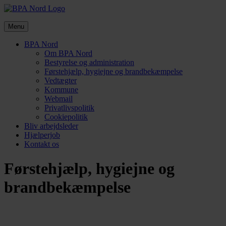
Skip
to
content
Menu
BPA Nord
Om BPA Nord
Bestyrelse og administration
Førstehjælp, hygiejne og brandbekæmpelse
Vedtægter
Kommune
Webmail
Privatlivspolitik
Cookiepolitik
Bliv arbejdsleder
Hjælperjob
Kontakt os
Førstehjælp, hygiejne og
brandbekæmpelse