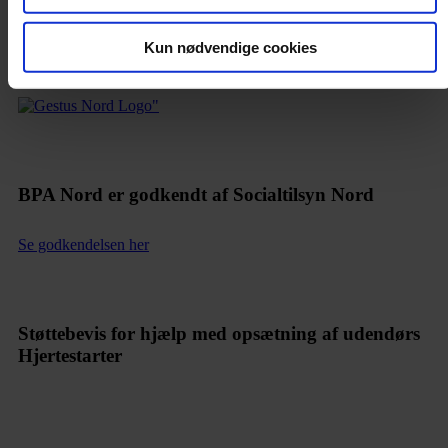
BPA Nord er et fællesskab af borgere med BPA-bevilling.
Fællesskabet varetager vores arbejdsgiveransvar, og medlemmerne
Kun nødvendige cookies
bidrager med erfaringer og viden om det at have BPA.
BPA Nord er godkendt af Socialtilsyn Nord
Se godkendelsen her
Støttebevis for hjælp med opsætning af udendørs
Hjertestarter